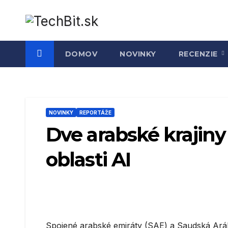
Prejsť
na
obsah
DOMOV
NOVINKY
RECENZIE
NOVINKY
REPORTÁŽE
Dve arabské krajiny 
oblasti AI
Spojené arabské emiráty (SAE) a Saudská Arábi