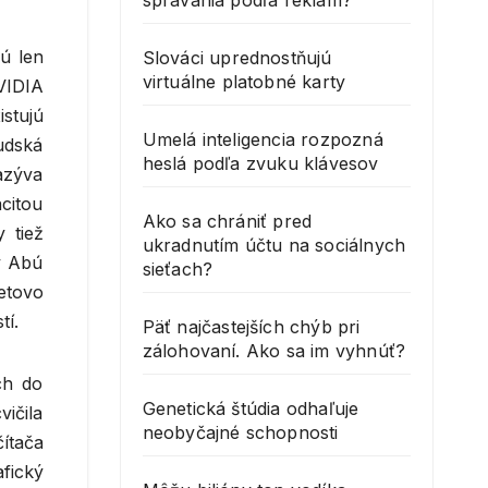
správania podľa reklám?
ú len
Slováci uprednostňujú
virtuálne platobné karty
NVIDIA
stujú
Umelá inteligencia rozpozná
udská
heslá podľa zvuku klávesov
azýva
citou
Ako sa chrániť pred
 tiež
ukradnutím účtu na sociálnych
v Abú
sieťach?
etovo
tí.
Päť najčastejších chýb pri
zálohovaní. Ako sa im vyhnúť?
ch do
Genetická štúdia odhaľuje
ičila
neobyčajné schopnosti
ítača
fický