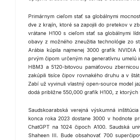
Primárnym cieľom stať sa globálnymi mocnosťa
dve z krajín, ktoré sa zapojili do pretekov v zb
vrátane H100 s cieľom stať sa globálnymi líd
obavy z možného zneužitia technológie zo s
Arábia kúpila najmenej 3000 grafík NVIDIA
prvým čipom určeným na generatívnu umelú in
HBM3 a 5120-bitovou pamäťovou zbernicou j
zakúpili tisíce čipov rovnakého druhu a v št
Zabí už vyvinuli vlastný open-source model j
dodá približne 550,000 grafík H100, z ktorých
Saudskoarabská verejná výskumná inštitúcia
konca roka 2023 dostane 3000 v hodnote prib
ChatGPT na 1024 čipoch A100. Saudská univ
Shaheen III. Bude obsahovať 700 superčipo