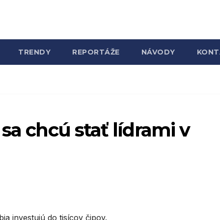
TRENDY
REPORTÁŽE
NÁVODY
KONT
sa chcú stať lídrami v
a investujú do tisícov čipov.