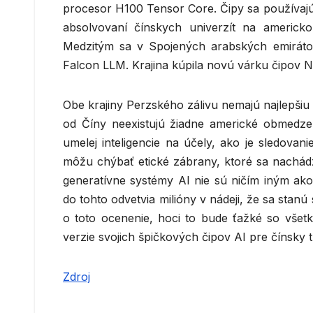
procesor H100 Tensor Core. Čipy sa používajú a
absolvovaní čínskych univerzít na americ
Medzitým sa v Spojených arabských emiráto
Falcon LLM. Krajina kúpila novú várku čipov NV
Obe krajiny Perzského zálivu nemajú najlepšiu 
od Číny neexistujú žiadne americké obmedze
umelej inteligencie na účely, ako je sledova
môžu chýbať etické zábrany, ktoré sa nachádz
generatívne systémy AI nie sú ničím iným ako
do tohto odvetvia milióny v nádeji, že sa stanú
o toto ocenenie, hoci to bude ťažké so vše
verzie svojich špičkových čipov AI pre čínsky t
Zdroj