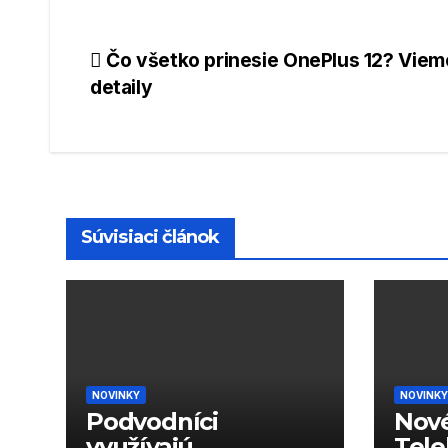
Navigácia
Čo všetko prinesie OnePlus 12? Viem
detaily
v
článku
Súvisiaci článok
NOVINKY
NOVINKY
Podvodníci
Nové
využívajú
Tele