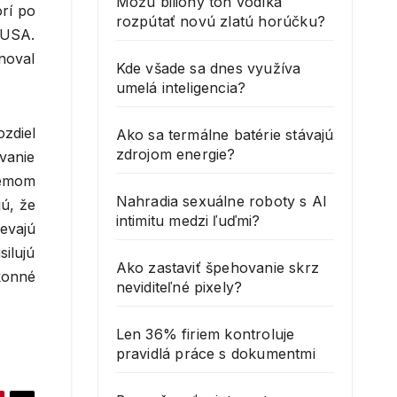
Môžu bilióny ton vodíka
orí po
rozpútať novú zlatú horúčku?
 USA.
noval
Kde všade sa dnes využíva
umelá inteligencia?
ozdiel
Ako sa termálne batérie stávajú
zdrojom energie?
vanie
témom
Nahradia sexuálne roboty s AI
ú, že
intimitu medzi ľuďmi?
evajú
silujú
Ako zastaviť špehovanie skrz
konné
neviditeľné pixely?
Len 36% firiem kontroluje
pravidlá práce s dokumentmi