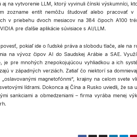
j na vytvorenie LLM, ktorý vyvinuli čínski výskumníci, kt
kom zozname entít nemôžu študovať alebo pracovať v
ch v priebehu dvoch mesiacov na 384 čipoch A100 tré
IDIA pre ďalšie aplikácie súvisiace s AI/LLM.
povesť, pokiaľ ide o ľudské práva a slobodu tlače, ale na r
nia na vývoz čipov AI do Saudskej Arábie a SAE. Využí
nie, je pre mnohých znepokojujúcou vyhliadkou a ich sys
ajú v západných verziách. Zatiaľ čo niektorí sa domnievaj
 „oslavovanými magnetofónmi“, krajiny na celom svete vli
 svetovými lídrami. Dokonca aj Čína a Rusko uviedli, že sa u
tkými sankciami a obmedzeniami – firma vyrába menej vý
rh.