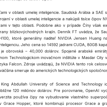
mi v oblasti umelej inteligencie. Saudská Arábia a SAE s
rojení v oblasti umelej inteligencie a nakúpili tisíce čipov 
rami v tejto oblasti. Podobne ako v prípade Číny však exi
trany blízkovýchodných krajín. Denník FT uvádza, že Sa
 H100, ktoré generálny riaditeľ NVIDIA Jensen Huang n
teligenciu. Jeho cena so 14592 jadrami CUDA, 80GB kapa
e obrovská – 40,000 dolárov. Spojené arabské emiráty
átnom Technologickom inovačnom inštitúte v Masdar City 
azyka Falcon. Zdroje uvádzajú, že NVIDIA tento rok celosv
 väčšina smeruje do amerických technologických spoločnos
 King Abdullah University of Science and Technology i
ližne 120 miliónov dolárov. Pre porovnanie, OpenAI vycv
erzita používa čipy na vybudovanie vlastného superpoč
v Grace Hopper, ktoré kombinujú procesor Grace a gra