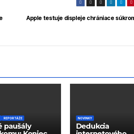
e
Apple testuje displeje chrániace súkro
REPORTÁŽE
NOVINKY
 paušály
Dedukcia
komu: Koniec
internetového