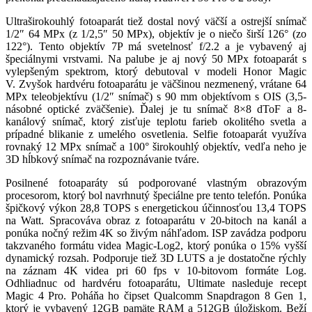
Ultraširokouhlý fotoaparát tiež dostal nový väčší a ostrejší snímač
1/2″ 64 MPx (z 1/2,5″ 50 MPx), objektív je o niečo širší 126° (zo
122°). Tento objektív 7P má svetelnosť f/2.2 a je vybavený aj
špeciálnymi vrstvami. Na palube je aj nový 50 MPx fotoaparát s
vylepšeným spektrom, ktorý debutoval v modeli Honor Magic
V. Zvyšok hardvéru fotoaparátu je väčšinou nezmenený, vrátane 64
MPx teleobjektívu (1/2″ snímač) s 90 mm objektívom s OIS (3,5-
násobné optické zväčšenie). Ďalej je tu snímač 8×8 dToF a 8-
kanálový snímač, ktorý zisťuje teplotu farieb okolitého svetla a
prípadné blikanie z umelého osvetlenia. Selfie fotoaparát využíva
rovnaký 12 MPx snímač a 100° širokouhlý objektív, vedľa neho je
3D hĺbkový snímač na rozpoznávanie tváre.
Posilnené fotoaparáty sú podporované vlastným obrazovým
procesorom, ktorý bol navrhnutý špeciálne pre tento telefón. Ponúka
špičkový výkon 28,8 TOPS s energetickou účinnosťou 13,4 TOPS
na Watt. Spracováva obraz z fotoaparátu v 20-bitoch na kanál a
ponúka nočný režim 4K so živým náhľadom. ISP zavádza podporu
takzvaného formátu videa Magic-Log2, ktorý ponúka o 15% vyšší
dynamický rozsah. Podporuje tiež 3D LUTS a je dostatočne rýchly
na záznam 4K videa pri 60 fps v 10-bitovom formáte Log.
Odhliadnuc od hardvéru fotoaparátu, Ultimate nasleduje recept
Magic 4 Pro. Poháňa ho čipset Qualcomm Snapdragon 8 Gen 1,
ktorý je vybavený 12GB pamäte RAM a 512GB úložiskom. Beží