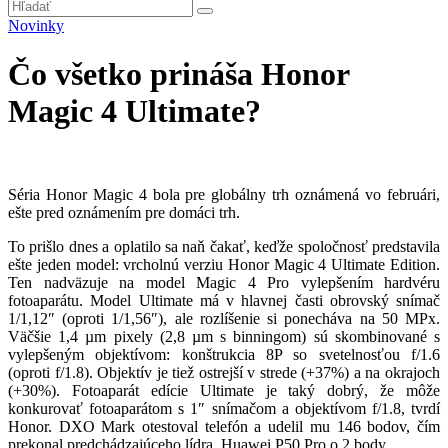
Novinky
Čo všetko prináša Honor
Magic 4 Ultimate?
Séria Honor Magic 4 bola pre globálny trh oznámená vo februári,
ešte pred oznámením pre domáci trh.
To prišlo dnes a oplatilo sa naň čakať, keďže spoločnosť predstavila
ešte jeden model: vrcholnú verziu Honor Magic 4 Ultimate Edition.
Ten nadväzuje na model Magic 4 Pro vylepšením hardvéru
fotoaparátu. Model Ultimate má v hlavnej časti obrovský snímač
1/1,12″ (oproti 1/1,56″), ale rozlíšenie si ponecháva na 50 MPx.
Väčšie 1,4 µm pixely (2,8 µm s binningom) sú skombinované s
vylepšeným objektívom: konštrukcia 8P so svetelnosťou f/1.6
(oproti f/1.8). Objektív je tiež ostrejší v strede (+37%) a na okrajoch
(+30%). Fotoaparát edície Ultimate je taký dobrý, že môže
konkurovať fotoaparátom s 1″ snímačom a objektívom f/1.8, tvrdí
Honor. DXO Mark otestoval telefón a udelil mu 146 bodov, čím
prekonal predchádzajúceho lídra, Huawei P50 Pro o 2 body.