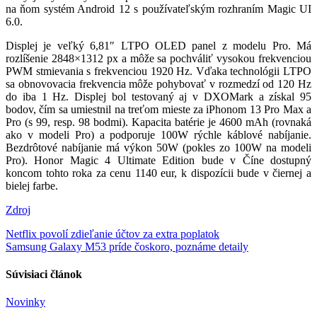
na ňom systém Android 12 s používateľským rozhraním Magic UI
6.0.
Displej je veľký 6,81″ LTPO OLED panel z modelu Pro. Má
rozlíšenie 2848×1312 px a môže sa pochváliť vysokou frekvenciou
PWM stmievania s frekvenciou 1920 Hz. Vďaka technológii LTPO
sa obnovovacia frekvencia môže pohybovať v rozmedzí od 120 Hz
do iba 1 Hz. Displej bol testovaný aj v DXOMark a získal 95
bodov, čím sa umiestnil na treťom mieste za iPhonom 13 Pro Max a
Pro (s 99, resp. 98 bodmi). Kapacita batérie je 4600 mAh (rovnaká
ako v modeli Pro) a podporuje 100W rýchle káblové nabíjanie.
Bezdrôtové nabíjanie má výkon 50W (pokles zo 100W na modeli
Pro). Honor Magic 4 Ultimate Edition bude v Číne dostupný
koncom tohto roka za cenu 1140 eur, k dispozícii bude v čiernej a
bielej farbe.
Zdroj
Navigácia
Netflix povolí zdieľanie účtov za extra poplatok
Samsung Galaxy M53 príde čoskoro, poznáme detaily
v
článku
Súvisiaci článok
Novinky