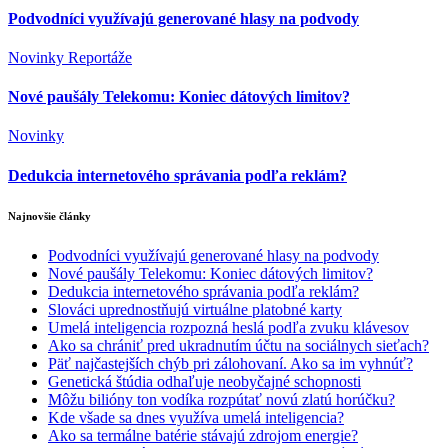
Podvodníci využívajú generované hlasy na podvody
Novinky
Reportáže
Nové paušály Telekomu: Koniec dátových limitov?
Novinky
Dedukcia internetového správania podľa reklám?
Najnovšie články
Podvodníci využívajú generované hlasy na podvody
Nové paušály Telekomu: Koniec dátových limitov?
Dedukcia internetového správania podľa reklám?
Slováci uprednostňujú virtuálne platobné karty
Umelá inteligencia rozpozná heslá podľa zvuku klávesov
Ako sa chrániť pred ukradnutím účtu na sociálnych sieťach?
Päť najčastejších chýb pri zálohovaní. Ako sa im vyhnúť?
Genetická štúdia odhaľuje neobyčajné schopnosti
Môžu bilióny ton vodíka rozpútať novú zlatú horúčku?
Kde všade sa dnes využíva umelá inteligencia?
Ako sa termálne batérie stávajú zdrojom energie?