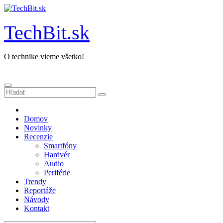
Prejsť
na
obsah
TechBit.sk
O technike vieme všetko!
Domov
Novinky
Recenzie
Smartfóny
Hardvér
Audio
Periférie
Trendy
Reportáže
Návody
Kontakt