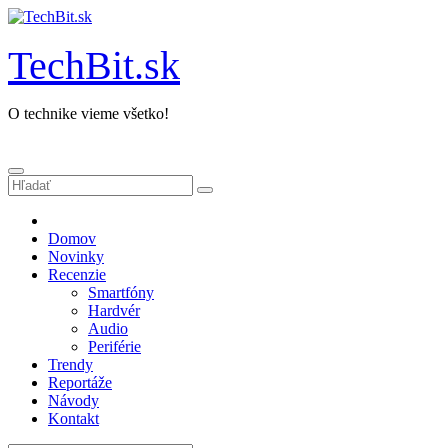
Prejsť
na
obsah
TechBit.sk
O technike vieme všetko!
Domov
Novinky
Recenzie
Smartfóny
Hardvér
Audio
Periférie
Trendy
Reportáže
Návody
Kontakt