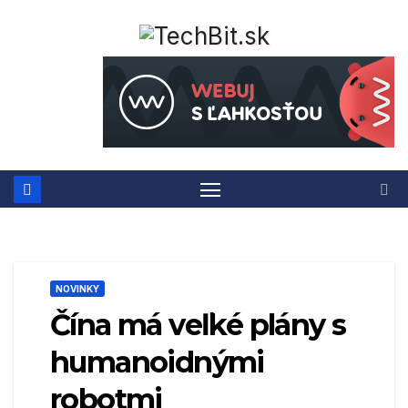
Prejsť
na
obsah
NOVINKY
Čína má veľké plány s
humanoidnými
robotmi