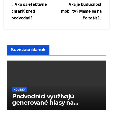
Navigácia
Ako sa efektívne
Aká je budúcnosť
chrániť pred
mobility? Máme sa na
v
podvodmi?
čo tešiť?
článku
Súvisiaci článok
NOVINKY
Podvodníci využívajú
generované hlasy na
podvody