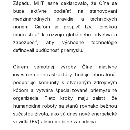
Západu. MIIT jasne deklarovalo, že Čína sa
bude aktívne podieľať na stanovovaní
medzinárodných pravidiel a technických
noriem. Cieľom je prispieť tzv. „čínskou
múdrosťou“ k rozvoju globálneho odvetvia a
zabezpečiť, aby východné technológie
definovali budúcnosť priemyslu.
Okrem samotnej výroby Čína masívne
investuje do infraštruktúry: buduje laboratóriá,
podporuje komunity s otvoreným zdrojovým
kódom a vytvára špecializované priemyselné
organizácie. Tieto kroky majú zaistiť, že
humanoidné roboty sa stanú rovnako bežnou
súčasťou života, ako sú dnes nové energetické
vozidlá (EV) alebo mobilné zariadenia.