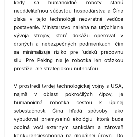
kedy sa humanoidné roboty stanú
neoddeliteľnou súčasťou hospodárstva a Čína
získa v tejto technológii nezvratné vedúce
postavenie. Ministerstvo nalieha na urýchlenie
vývoja strojov, ktoré dokážu operovať v
drsných a nebezpečných podmienkach, čím
sa minimalizuje riziko pre ľudskú pracovnú
silu. Pre Peking nie je robotika len otázkou
prestíže, ale strategickou nutnosťou.
V prostredí tvrdej technologickej vojny s USA,
najmä v oblasti pokročilých čipov, je
humanoidná robotika cestou k úplnej
sebestačnosti. Čína hľadá spôsoby, ako
vybudovať priemyselnú ekológiu, ktorá bude
odolná voči externým sankciám a zároveň
konkurencieschopná na globálnej úrovni. Do