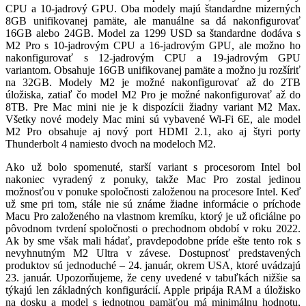
CPU a 10-jadrový GPU. Oba modely majú štandardne mizerných
8GB unifikovanej pamäte, ale manuálne sa dá nakonfigurovať
16GB alebo 24GB. Model za 1299 USD sa štandardne dodáva s
M2 Pro s 10-jadrovým CPU a 16-jadrovým GPU, ale možno ho
nakonfigurovať s 12-jadrovým CPU a 19-jadrovým GPU
variantom. Obsahuje 16GB unifikovanej pamäte a možno ju rozšíriť
na 32GB. Modely M2 je možné nakonfigurovať až do 2TB
úložiska, zatiaľ čo model M2 Pro je možné nakonfigurovať až do
8TB. Pre Mac mini nie je k dispozícii žiadny variant M2 Max.
Všetky nové modely Mac mini sú vybavené Wi-Fi 6E, ale model
M2 Pro obsahuje aj nový port HDMI 2.1, ako aj štyri porty
Thunderbolt 4 namiesto dvoch na modeloch M2.
Ako už bolo spomenuté, starší variant s procesorom Intel bol
nakoniec vyradený z ponuky, takže Mac Pro zostal jedinou
možnosťou v ponuke spoločnosti založenou na procesore Intel. Keď
už sme pri tom, stále nie sú známe žiadne informácie o príchode
Macu Pro založeného na vlastnom kremíku, ktorý je už oficiálne po
pôvodnom tvrdení spoločnosti o prechodnom období v roku 2022.
Ak by sme však mali hádať, pravdepodobne príde ešte tento rok s
nevyhnutným M2 Ultra v závese. Dostupnosť predstavených
produktov sú jednoduché – 24. január, okrem USA, ktoré uvádzajú
23. január. Upozorňujeme, že ceny uvedené v tabuľkách nižšie sa
týkajú len základných konfigurácií. Apple pripája RAM a úložisko
na dosku a model s jednotnou pamäťou má minimálnu hodnotu,