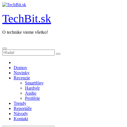
Prejsť
na
obsah
TechBit.sk
O technike vieme všetko!
Domov
Novinky
Recenzie
Smartfóny
Hardvér
Audio
Periférie
Trendy
Reportáže
Návody
Kontakt