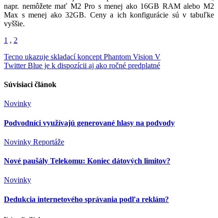
napr. nemôžete mať M2 Pro s menej ako 16GB RAM alebo M2
Max s menej ako 32GB. Ceny a ich konfigurácie sú v tabuľke
vyššie.
1
,
2
Navigácia
Tecno ukazuje skladací koncept Phantom Vision V
Twitter Blue je k dispozícii aj ako ročné predplatné
v
článku
Súvisiaci článok
Novinky
Podvodníci využívajú generované hlasy na podvody
Novinky
Reportáže
Nové paušály Telekomu: Koniec dátových limitov?
Novinky
Dedukcia internetového správania podľa reklám?