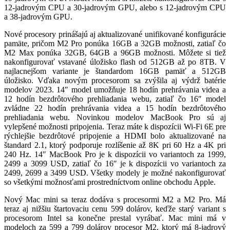
12-jadrovým CPU a 30-jadrovým GPU, alebo s 12-jadrovým CPU
a 38-jadrovým GPU.
Nové procesory prinášajú aj aktualizované unifikované konfigurácie
pamäte, pričom M2 Pro ponúka 16GB a 32GB možnosti, zatiaľ čo
M2 Max ponúka 32GB, 64GB a 96GB možnosti. Môžete si tiež
nakonfigurovať vstavané úložisko flash od 512GB až po 8TB. V
najlacnejšom variante je štandardom 16GB pamäť a 512GB
úložisko. Vďaka novým procesorom sa zvýšila aj výdrž batérie
modelov 2023. 14″ model umožňuje 18 hodín prehrávania videa a
12 hodín bezdrôtového prehliadania webu, zatiaľ čo 16″ model
zvládne 22 hodín prehrávania videa a 15 hodín bezdrôtového
prehliadania webu. Novinkou modelov MacBook Pro sú aj
vylepšené možnosti pripojenia. Teraz máte k dispozícii Wi-Fi 6E pre
rýchlejšie bezdrôtové pripojenie a HDMI bolo aktualizované na
štandard 2.1, ktorý podporuje rozlíšenie až 8K pri 60 Hz a 4K pri
240 Hz. 14″ MacBook Pro je k dispozícii vo variantoch za 1999,
2499 a 3099 USD, zatiaľ čo 16″ je k dispozícii vo variantoch za
2499, 2699 a 3499 USD. Všetky modely je možné nakonfigurovať
so všetkými možnosťami prostredníctvom online obchodu Apple.
Nový Mac mini sa teraz dodáva s procesormi M2 a M2 Pro. Má
teraz aj nižšiu štartovaciu cenu 599 dolárov, keďže starý variant s
procesorom Intel sa konečne prestal vyrábať. Mac mini má v
modeloch za 599 a 799 dolárov procesor M2, ktorý má 8-jadrový