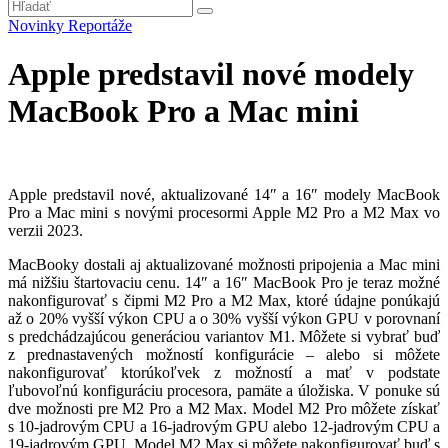
Novinky
Reportáže
Apple predstavil nové modely
MacBook Pro a Mac mini
Apple predstavil nové, aktualizované 14″ a 16″ modely MacBook
Pro a Mac mini s novými procesormi Apple M2 Pro a M2 Max vo
verzii 2023.
MacBooky dostali aj aktualizované možnosti pripojenia a Mac mini
má nižšiu štartovaciu cenu. 14″ a 16″ MacBook Pro je teraz možné
nakonfigurovať s čipmi M2 Pro a M2 Max, ktoré údajne ponúkajú
až o 20% vyšší výkon CPU a o 30% vyšší výkon GPU v porovnaní
s predchádzajúcou generáciou variantov M1. Môžete si vybrať buď
z prednastavených možností konfigurácie – alebo si môžete
nakonfigurovať ktorúkoľvek z možností a mať v podstate
ľubovoľnú konfiguráciu procesora, pamäte a úložiska. V ponuke sú
dve možnosti pre M2 Pro a M2 Max. Model M2 Pro môžete získať
s 10-jadrovým CPU a 16-jadrovým GPU alebo 12-jadrovým CPU a
19-jadrovým GPU. Model M2 Max si môžete nakonfigurovať buď s