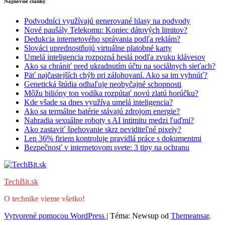
Najnovšie články
Podvodníci využívajú generované hlasy na podvody
Nové paušály Telekomu: Koniec dátových limitov?
Dedukcia internetového správania podľa reklám?
Slováci uprednostňujú virtuálne platobné karty
Umelá inteligencia rozpozná heslá podľa zvuku klávesov
Ako sa chrániť pred ukradnutím účtu na sociálnych sieťach?
Päť najčastejších chýb pri zálohovaní. Ako sa im vyhnúť?
Genetická štúdia odhaľuje neobyčajné schopnosti
Môžu bilióny ton vodíka rozpútať novú zlatú horúčku?
Kde všade sa dnes využíva umelá inteligencia?
Ako sa termálne batérie stávajú zdrojom energie?
Nahradia sexuálne roboty s AI intimitu medzi ľuďmi?
Ako zastaviť špehovanie skrz neviditeľné pixely?
Len 36% firiem kontroluje pravidlá práce s dokumentmi
Bezpečnosť v internetovom svete: 3 tipy na ochranu
TechBit.sk
O technike vieme všetko!
Vytvorené pomocou WordPress
|
Téma: Newsup od
Themeansar
.