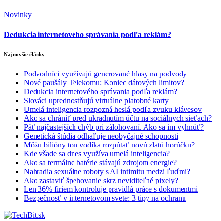
Novinky
Dedukcia internetového správania podľa reklám?
Najnovšie články
Podvodníci využívajú generované hlasy na podvody
Nové paušály Telekomu: Koniec dátových limitov?
Dedukcia internetového správania podľa reklám?
Slováci uprednostňujú virtuálne platobné karty
Umelá inteligencia rozpozná heslá podľa zvuku klávesov
Ako sa chrániť pred ukradnutím účtu na sociálnych sieťach?
Päť najčastejších chýb pri zálohovaní. Ako sa im vyhnúť?
Genetická štúdia odhaľuje neobyčajné schopnosti
Môžu bilióny ton vodíka rozpútať novú zlatú horúčku?
Kde všade sa dnes využíva umelá inteligencia?
Ako sa termálne batérie stávajú zdrojom energie?
Nahradia sexuálne roboty s AI intimitu medzi ľuďmi?
Ako zastaviť špehovanie skrz neviditeľné pixely?
Len 36% firiem kontroluje pravidlá práce s dokumentmi
Bezpečnosť v internetovom svete: 3 tipy na ochranu