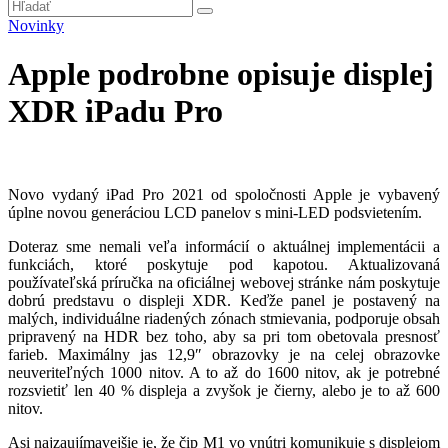
Novinky
Apple podrobne opisuje displej
XDR iPadu Pro
Novo vydaný iPad Pro 2021 od spoločnosti Apple je vybavený
úplne novou generáciou LCD panelov s mini-LED podsvietením.
Doteraz sme nemali veľa informácií o aktuálnej implementácii a
funkciách, ktoré poskytuje pod kapotou. Aktualizovaná
používateľská príručka na oficiálnej webovej stránke nám poskytuje
dobrú predstavu o displeji XDR. Keďže panel je postavený na
malých, individuálne riadených zónach stmievania, podporuje obsah
pripravený na HDR bez toho, aby sa pri tom obetovala presnosť
farieb. Maximálny jas 12,9″ obrazovky je na celej obrazovke
neuveriteľných 1000 nitov. A to až do 1600 nitov, ak je potrebné
rozsvietiť len 40 % displeja a zvyšok je čierny, alebo je to až 600
nitov.
Asi najzaujímavejšie je, že čip M1 vo vnútri komunikuje s displejom