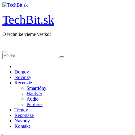
Prejsť
na
obsah
TechBit.sk
O technike vieme všetko!
Domov
Novinky
Recenzie
Smartfóny
Hardvér
Audio
Periférie
Trendy
Reportáže
Návody
Kontakt