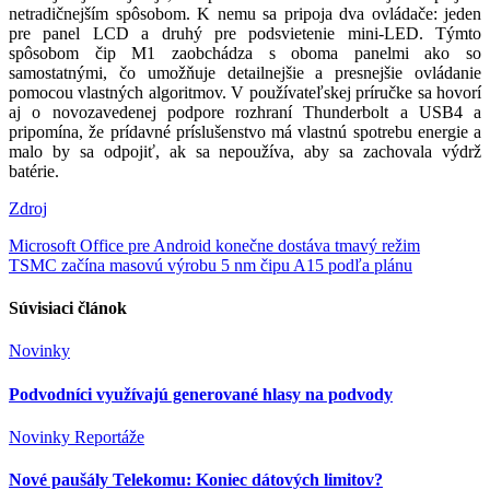
netradičnejším spôsobom. K nemu sa pripoja dva ovládače: jeden
pre panel LCD a druhý pre podsvietenie mini-LED. Týmto
spôsobom čip M1 zaobchádza s oboma panelmi ako so
samostatnými, čo umožňuje detailnejšie a presnejšie ovládanie
pomocou vlastných algoritmov. V používateľskej príručke sa hovorí
aj o novozavedenej podpore rozhraní Thunderbolt a USB4 a
pripomína, že prídavné príslušenstvo má vlastnú spotrebu energie a
malo by sa odpojiť, ak sa nepoužíva, aby sa zachovala výdrž
batérie.
Zdroj
Navigácia
Microsoft Office pre Android konečne dostáva tmavý režim
TSMC začína masovú výrobu 5 nm čipu A15 podľa plánu
v
článku
Súvisiaci článok
Novinky
Podvodníci využívajú generované hlasy na podvody
Novinky
Reportáže
Nové paušály Telekomu: Koniec dátových limitov?