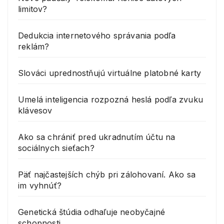
limitov?
Dedukcia internetového správania podľa
reklám?
Slováci uprednostňujú virtuálne platobné karty
Umelá inteligencia rozpozná heslá podľa zvuku
klávesov
Ako sa chrániť pred ukradnutím účtu na
sociálnych sieťach?
Päť najčastejších chýb pri zálohovaní. Ako sa
im vyhnúť?
Genetická štúdia odhaľuje neobyčajné
schopnosti