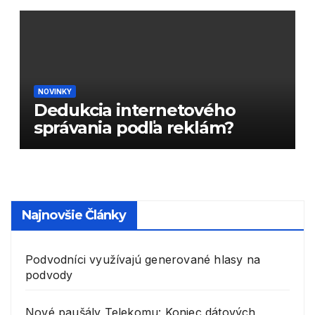
NOVINKY
Dedukcia internetového
správania podľa reklám?
Najnovšie Články
Podvodníci využívajú generované hlasy na
podvody
Nové paušály Telekomu: Koniec dátových