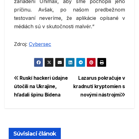
zariadení Unimax, aby sme pochopili jeho
príčinu. Avšak, po našom predbežnom
testovaní neveríme, že aplikácie opísané v
médiách sú v skutočnosti malvér.“
Zdroj:
Cybersec
Navigácia
Ruskí hackeri údajne
Lazarus pokračuje v
útočili na Ukrajine,
kradnutí kryptomien s
v
hľadali špinu Bidena
novými nástrojmi
článku
Súvisiaci článok