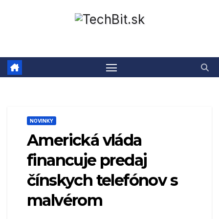
Prejsť
na
obsah
NOVINKY
Americká vláda
financuje predaj
čínskych telefónov s
malvérom