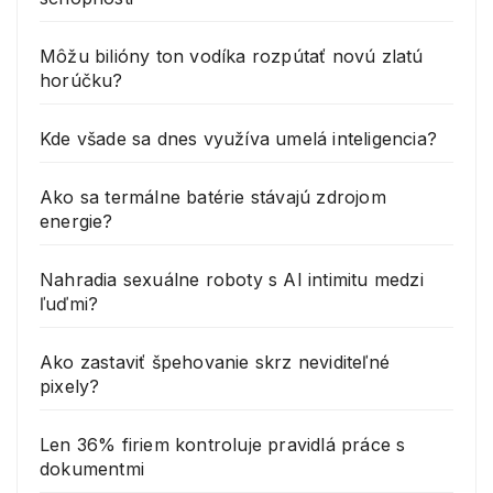
Môžu bilióny ton vodíka rozpútať novú zlatú
horúčku?
Kde všade sa dnes využíva umelá inteligencia?
Ako sa termálne batérie stávajú zdrojom
energie?
Nahradia sexuálne roboty s AI intimitu medzi
ľuďmi?
Ako zastaviť špehovanie skrz neviditeľné
pixely?
Len 36% firiem kontroluje pravidlá práce s
dokumentmi