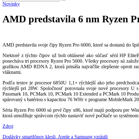
Novinky
AMD predstavila 6 nm Ryzen P
AMD predstavila svoje čipy Ryzen Pro 6000, ktoré sa dostanú do š
Niektoré z týchto čipov už boli ohlásené ako súčasť sérií HP El
ponecháva tri procesory Ryzen Pro 5000. Všetky procesory sú založe
grafikou AMD RDNA 2, ktorá prináša najväčšie zlepšenie oproti rad
vláknami.
Podľa testov je procesor 6850U 1,1× rýchlejší ako jeho predcho
rýchlejší pri 28W. Spoločnosť porovnala svoje nové procesory U s
Passmark 10, PCMark 10, PCMark 10 Extended a PCMark 10 Productivit
spárovaný s batériou s kapacitou 76 WHr v programe MobileMark 201
Séria Ryzen Pro 6000 sú prvé čipy x86, ktoré majú podporu pre Win
ktorá umožňuje správcom rýchlo nastaviť nové počítače so systémo
Zdroj
Navigácia
Dodávky smartfónov klesli, Apple a Samsung vzrástli