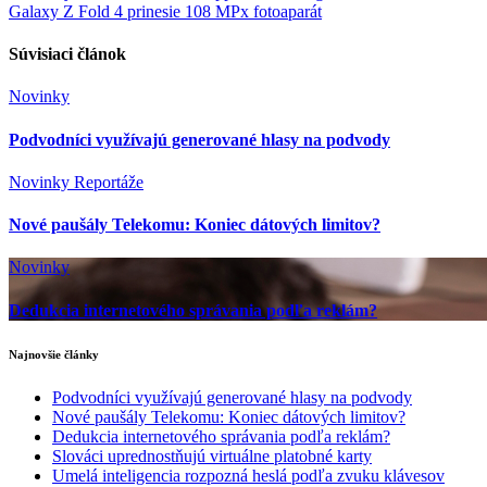
Galaxy Z Fold 4 prinesie 108 MPx fotoaparát
v
článku
Súvisiaci článok
Novinky
Podvodníci využívajú generované hlasy na podvody
Novinky
Reportáže
Nové paušály Telekomu: Koniec dátových limitov?
Novinky
Dedukcia internetového správania podľa reklám?
Najnovšie články
Podvodníci využívajú generované hlasy na podvody
Nové paušály Telekomu: Koniec dátových limitov?
Dedukcia internetového správania podľa reklám?
Slováci uprednostňujú virtuálne platobné karty
Umelá inteligencia rozpozná heslá podľa zvuku klávesov