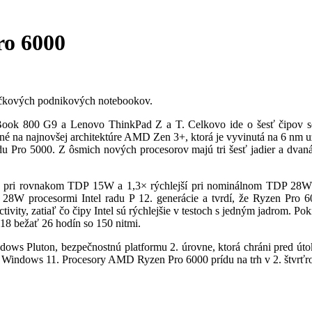
ro 6000
pičkových podnikových notebookov.
iteBook 800 G9 a Lenovo ThinkPad Z a T. Celkovo ide o šesť čipov
né na najnovšej architektúre AMD Zen 3+, ktorá je vyvinutá na 6 nm 
u Pro 5000. Z ôsmich nových procesorov majú tri šesť jadier a dvaná
dca pri rovnakom TDP 15W a 1,3× rýchlejší pri nominálnom TDP 28W
 28W procesormi Intel radu P 12. generácie a tvrdí, že Ryzen Pro 60
y, zatiaľ čo čipy Intel sú rýchlejšie v testoch s jedným jadrom. Po
8 bežať 26 hodín so 150 nitmi.
dows Pluton, bezpečnostnú platformu 2. úrovne, ktorá chráni pred úto
m Windows 11. Procesory AMD Ryzen Pro 6000 prídu na trh v 2. štvrť