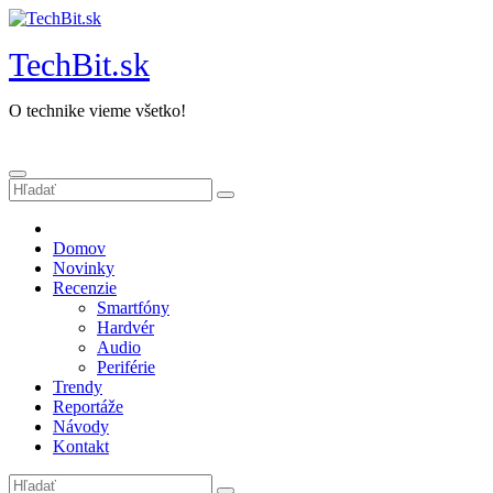
Prejsť
na
TechBit.sk
obsah
O technike vieme všetko!
Domov
Novinky
Recenzie
Smartfóny
Hardvér
Audio
Periférie
Trendy
Reportáže
Návody
Kontakt