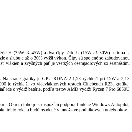
 série H (35W až 45W) a dva čipy série U (15W až 30W) a firma si
uzle a sľubuje až o 30% vyšší výkon. Čipy sú spojené so zabudovanou
sť vlákien a zvyšných päť je všetkých osemjadrových so šestnástimi
. Na strane grafiky je GPU RDNA 2 1,5× rýchlejší pri 15W a 2,1×
00 je rýchlejší vo viacvláknových testoch Cinebench R23, grafike,
kiaľ ide o výdrž batérie, podľa testov AMD vydrží Ryzen 7 Pro 6850U
kmi. Okrem toho je k dispozícii podpora funkcie Windows Autopilot,
roku tohto roka a budú osadené v množstve podnikových notebookov.