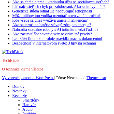
Ako sa chrániť pred ukradnutím účtu na sociálnych sieťach?
Päť najčastejších chýb pri zálohovaní. Ako sa im vyhnúť?
Genetická štúdia odhaľuje neobyčajné schopnosti
Môžu bilióny ton vodíka rozpútať novú zlatú horúčku?
Kde všade sa dnes využíva umelá inteligencia?
Ako sa termálne batérie stávajú zdrojom energie?
Nahradia sexuálne roboty s AI intimitu medzi ľuďmi?
Ako zastaviť špehovanie skrz neviditeľné pixely?
Len 36% firiem kontroluje pravidlá práce s dokumentmi
Bezpečnosť v internetovom svete: 3 tipy na ochranu
TechBit.sk
O technike vieme všetko!
Vytvorené pomocou WordPress
|
Téma: Newsup od
Themeansar
.
Domov
Novinky
Recenzie
Smartfóny
Hardvér
Audio
Periférie