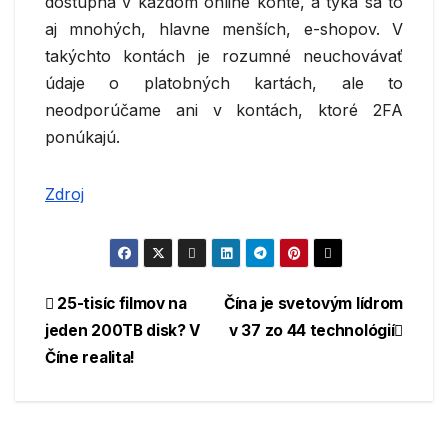
dostupná v každom online konte, a týka sa to
aj mnohých, hlavne menších, e-shopov. V
takýchto kontách je rozumné neuchovávať
údaje o platobných kartách, ale to
neodporúčame ani v kontách, ktoré 2FA
ponúkajú.
Zdroj
Navigácia
25-tisíc filmov na
Čína je svetovým lídrom
jeden 200TB disk? V
v 37 zo 44 technológií
v
Číne realita!
článku