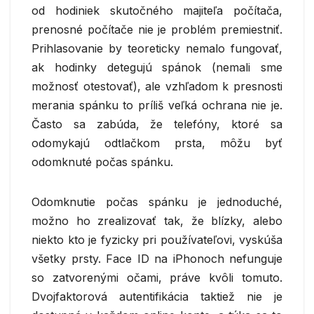
od hodiniek skutočného majiteľa počítača,
prenosné počítače nie je problém premiestniť.
Prihlasovanie by teoreticky nemalo fungovať,
ak hodinky detegujú spánok (nemali sme
možnosť otestovať), ale vzhľadom k presnosti
merania spánku to príliš veľká ochrana nie je.
Často sa zabúda, že telefóny, ktoré sa
odomykajú odtlačkom prsta, môžu byť
odomknuté počas spánku.
Odomknutie počas spánku je jednoduché,
možno ho zrealizovať tak, že blízky, alebo
niekto kto je fyzicky pri používateľovi, vyskúša
všetky prsty. Face ID na iPhonoch nefunguje
so zatvorenými očami, práve kvôli tomuto.
Dvojfaktorová autentifikácia taktiež nie je