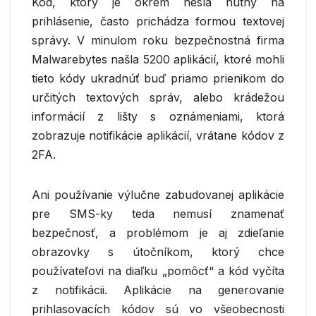
Kód, ktorý je okrem hesla nutný na
prihlásenie, často prichádza formou textovej
správy. V minulom roku bezpečnostná firma
Malwarebytes našla 5200 aplikácií, ktoré mohli
tieto kódy ukradnúť buď priamo prienikom do
určitých textových správ, alebo krádežou
informácií z lišty s oznámeniami, ktorá
zobrazuje notifikácie aplikácií, vrátane kódov z
2FA.
Ani používanie výlučne zabudovanej aplikácie
pre SMS-ky teda nemusí znamenať
bezpečnosť, a problémom je aj zdieľanie
obrazovky s útočníkom, ktorý chce
používateľovi na diaľku „pomôcť“ a kód vyčíta
z notifikácii. Aplikácie na generovanie
prihlasovacích kódov sú vo všeobecnosti