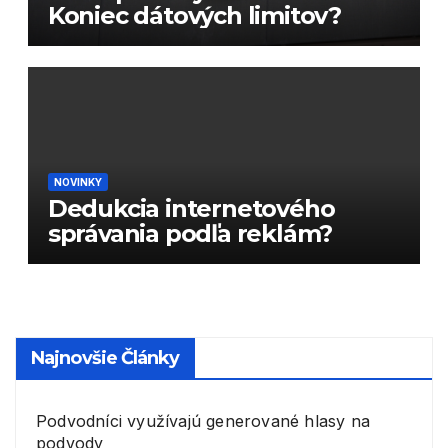
Koniec dátových limitov?
NOVINKY
Dedukcia internetového
správania podľa reklám?
Najnovšie Články
Podvodníci využívajú generované hlasy na
podvody