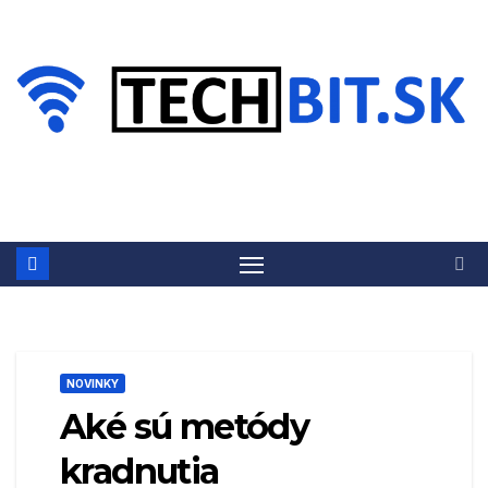
Prejsť
na
obsah
NOVINKY
Aké sú metódy
kradnutia