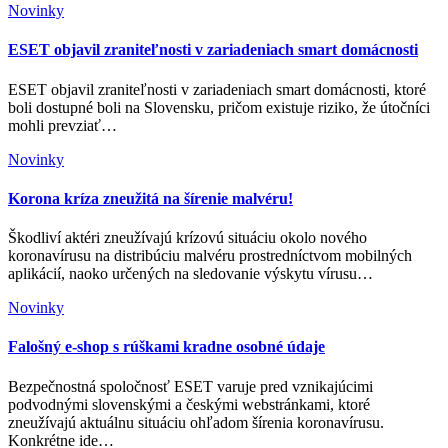
Novinky
ESET objavil zraniteľnosti v zariadeniach smart domácnosti
ESET objavil zraniteľnosti v zariadeniach smart domácnosti, ktoré
boli dostupné boli na Slovensku, pričom existuje riziko, že útočníci
mohli prevziať…
Novinky
Korona kríza zneužitá na šírenie malvéru!
Škodliví aktéri zneužívajú krízovú situáciu okolo nového
koronavírusu na distribúciu malvéru prostredníctvom mobilných
aplikácií, naoko určených na sledovanie výskytu vírusu…
Novinky
Falošný e-shop s rúškami kradne osobné údaje
Bezpečnostná spoločnosť ESET varuje pred vznikajúcimi
podvodnými slovenskými a českými webstránkami, ktoré
zneužívajú aktuálnu situáciu ohľadom šírenia koronavírusu.
Konkrétne ide…