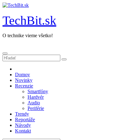
Prejsť
na
obsah
TechBit.sk
O technike vieme všetko!
Domov
Novinky
Recenzie
Smartfóny
Hardvér
Audio
Periférie
Trendy
Reportáže
Návody
Kontakt