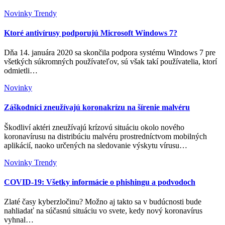
Novinky
Trendy
Ktoré antivírusy podporujú Microsoft Windows 7?
Dňa 14. januára 2020 sa skončila podpora systému Windows 7 pre
všetkých súkromných používateľov, sú však takí používatelia, ktorí
odmietli…
Novinky
Záškodníci zneužívajú koronakrízu na šírenie malvéru
Škodliví aktéri zneužívajú krízovú situáciu okolo nového
koronavírusu na distribúciu malvéru prostredníctvom mobilných
aplikácií, naoko určených na sledovanie výskytu vírusu…
Novinky
Trendy
COVID-19: Všetky informácie o phishingu a podvodoch
Zlaté časy kyberzločinu? Možno aj takto sa v budúcnosti bude
nahliadať na súčasnú situáciu vo svete, kedy nový koronavírus
vyhnal…