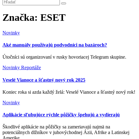
Značka:
ESET
Novinky
Aké manuály používajú podvodníci na bazároch?
Útočníci sú organizovaní v rusky hovoriacej Telegram skupine.
Novinky
Reportáže
Veselé Vianoce a šťastný nový rok 2025
Koniec roka si azda každý želá: Veselé Vianoce a šťastný nový rok!
Novinky
Aplikácie sľubujúce rýchle pôžičky špehujú a vydierajú
Škodlivé aplikácie na pôžičky sa zameriavajú najmä na
potenciálnych dlžníkov v juhovýchodnej Ázii, Afrike a Latinskej
Amerike.