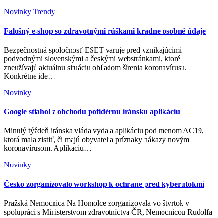
Novinky
Trendy
Falošný e-shop so zdravotnými rúškami kradne osobné údaje
Bezpečnostná spoločnosť ESET varuje pred vznikajúcimi
podvodnými slovenskými a českými webstránkami, ktoré
zneužívajú aktuálnu situáciu ohľadom šírenia koronavírusu.
Konkrétne ide…
Novinky
Google stiahol z obchodu pofidérnu iránsku aplikáciu
Minulý týždeň iránska vláda vydala aplikáciu pod menom AC19,
ktorá mala zistiť, či majú obyvatelia príznaky nákazy novým
koronavírusom. Aplikáciu…
Novinky
Česko zorganizovalo workshop k ochrane pred kyberútokmi
Pražská Nemocnica Na Homolce zorganizovala vo štvrtok v
spolupráci s Ministerstvom zdravotníctva ČR, Nemocnicou Rudolfa