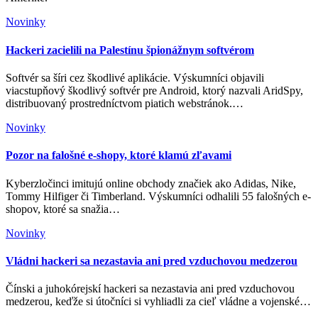
Novinky
Hackeri zacielili na Palestínu špionážnym softvérom
Softvér sa šíri cez škodlivé aplikácie. Výskumníci objavili
viacstupňový škodlivý softvér pre Android, ktorý nazvali AridSpy,
distribuovaný prostredníctvom piatich webstránok.…
Novinky
Pozor na falošné e-shopy, ktoré klamú zľavami
Kyberzločinci imitujú online obchody značiek ako Adidas, Nike,
Tommy Hilfiger či Timberland. Výskumníci odhalili 55 falošných e-
shopov, ktoré sa snažia…
Novinky
Vládni hackeri sa nezastavia ani pred vzduchovou medzerou
Čínski a juhokórejskí hackeri sa nezastavia ani pred vzduchovou
medzerou, keďže si útočníci si vyhliadli za cieľ vládne a vojenské…