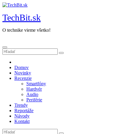
Prejsť
na
TechBit.sk
obsah
O technike vieme všetko!
Domov
Novinky
Recenzie
Smartfóny
Hardvér
Audio
Periférie
Trendy
Reportáže
Návody
Kontakt