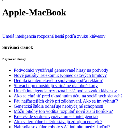
Apple-MacBook
Navigácia
Umelá inteligencia rozpozná heslá podľa zvuku klávesov
v
Súvisiaci článok
článku
Najnovšie články
Podvodníci využívajú generované hlasy na podvody
Nové paušály Telekomu: Koniec dátových limitov?
Dedukcia internetového správania podľa reklám?
Slováci uprednostňujú virtuálne platobné karty
Umelá inteligencia rozpozná heslá podľa zvuku klávesov
Ako sa chrániť pred ukradnutím účtu na sociálnych sieťach?
Päť najčastejších chýb pri zálohovaní. Ako sa im vyhnúť?
Genetická štúdia odhaľuje neobyčajné schopnosti
Môžu bilióny ton vodíka rozpútať novú zlatú horúčku?
Kde všade sa dnes využíva umelá inteligencia?
Ako sa termálne batérie stávajú zdrojom energie?
Nahradia sexuálne roboty s AI intimitu medzi ľuďmi?