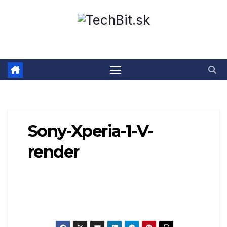
Prejsť
na
obsah
Sony-Xperia-1-V-
render