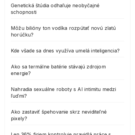
Genetická štúdia odhaľuje neobyčajné
schopnosti
Môžu bilióny ton vodíka rozpútať novú zlatú
horúčku?
Kde všade sa dnes využíva umelá inteligencia?
Ako sa termálne batérie stávajú zdrojom
energie?
Nahradia sexuálne roboty s AI intimitu medzi
ľuďmi?
Ako zastaviť špehovanie skrz neviditeľné
pixely?
Len 36% firiem kontroluje pravidlá práce s