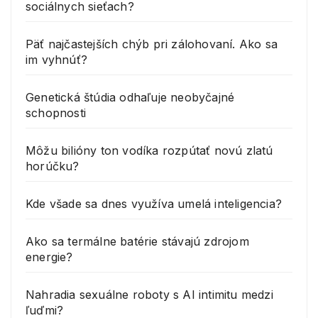
sociálnych sieťach?
Päť najčastejších chýb pri zálohovaní. Ako sa
im vyhnúť?
Genetická štúdia odhaľuje neobyčajné
schopnosti
Môžu bilióny ton vodíka rozpútať novú zlatú
horúčku?
Kde všade sa dnes využíva umelá inteligencia?
Ako sa termálne batérie stávajú zdrojom
energie?
Nahradia sexuálne roboty s AI intimitu medzi
ľuďmi?