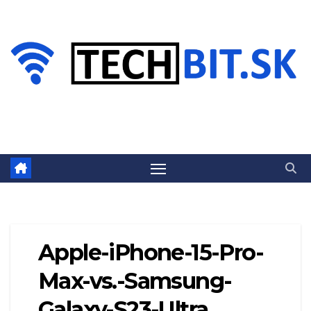
Prejsť
na
obsah
Apple-iPhone-15-Pro-
Max-vs.-Samsung-
Galaxy-S23-Ultra