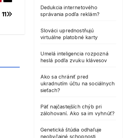
Dedukcia internetového
 11
správania podľa reklám?
Slováci uprednostňujú
virtuálne platobné karty
Umelá inteligencia rozpozná
heslá podľa zvuku klávesov
Ako sa chrániť pred
ukradnutím účtu na sociálnych
sieťach?
Päť najčastejších chýb pri
zálohovaní. Ako sa im vyhnúť?
Genetická štúdia odhaľuje
neobyčajné schopnosti