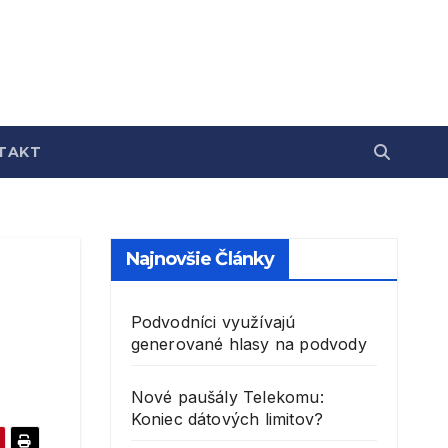
TAKT
Najnovšie Články
Podvodníci využívajú
generované hlasy na podvody
Nové paušály Telekomu:
Koniec dátových limitov?