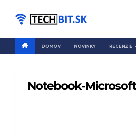
Prejsť
na
obsah
DOMOV
NOVINKY
RECENZIE
Notebook-Microsof