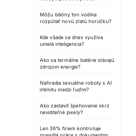
Môžu bilióny ton vodíka
rozpútať novú zlatú horúčku?
Kde všade sa dnes využíva
umelá inteligencia?
Ako sa termálne batérie stávajú
zdrojom energie?
Nahradia sexuálne roboty s AI
intimitu medzi ľuďmi?
Ako zastaviť špehovanie skrz
neviditeľné pixely?
Len 36% firiem kontroluje
pravidlá práce s dokumentmi