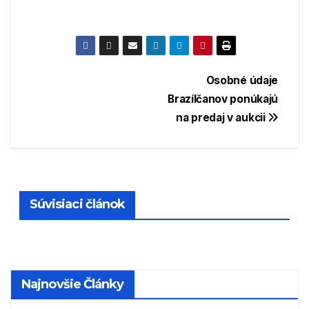
Navigácia
Osobné údaje
Brazílčanov ponúkajú
v
na predaj v aukcii
článku
Súvisiaci článok
Najnovšie Články