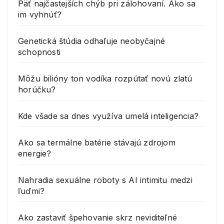
Päť najčastejších chýb pri zálohovaní. Ako sa
im vyhnúť?
Genetická štúdia odhaľuje neobyčajné
schopnosti
Môžu bilióny ton vodíka rozpútať novú zlatú
horúčku?
Kde všade sa dnes využíva umelá inteligencia?
Ako sa termálne batérie stávajú zdrojom
energie?
Nahradia sexuálne roboty s AI intimitu medzi
ľuďmi?
Ako zastaviť špehovanie skrz neviditeľné