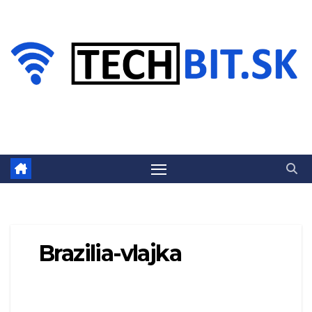
Prejsť
na
obsah
Brazilia-vlajka