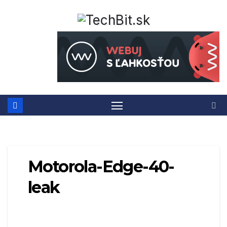
Prejsť
na
obsah
Motorola-Edge-40-
leak