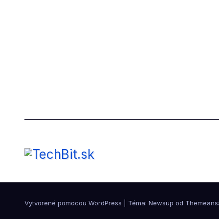
Vytvorené pomocou WordPress
|
Téma: Newsup od
Themeans