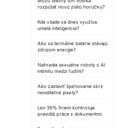
Môžu bilióny ton vodíka
rozpútať novú zlatú horúčku?
Kde všade sa dnes využíva
umelá inteligencia?
Ako sa termálne batérie stávajú
zdrojom energie?
Nahradia sexuálne roboty s AI
intimitu medzi ľuďmi?
Ako zastaviť špehovanie skrz
neviditeľné pixely?
Len 36% firiem kontroluje
pravidlá práce s dokumentmi