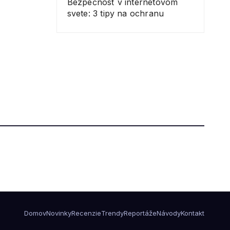
Bezpečnosť v internetovom
svete: 3 tipy na ochranu
Domov
Novinky
Recenzie
Trendy
Reportáže
Návody
Kontakt