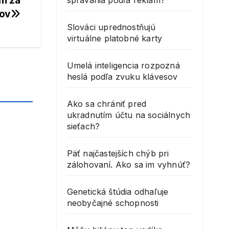
om za
správania podľa reklám?
rov
Slováci uprednostňujú
virtuálne platobné karty
Umelá inteligencia rozpozná
heslá podľa zvuku klávesov
Ako sa chrániť pred
ukradnutím účtu na sociálnych
sieťach?
Päť najčastejších chýb pri
zálohovaní. Ako sa im vyhnúť?
Genetická štúdia odhaľuje
neobyčajné schopnosti