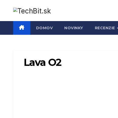
Prejsť
na
obsah
DOMOV
NOVINKY
RECENZIE
Lava O2