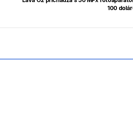
Lava O2 prichádza s 50 MPx fotoaparát
100 dolá