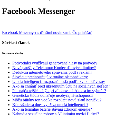
Facebook Messenger
Navigácia
Facebook Messenger s ďalšími novinkami. Čo prináša?
v
Súvisiaci článok
článku
Najnovšie články
Podvodníci využívajú generované hlasy na podvody
Nové paušály Telekomu: Koniec dátových limitov?
Dedukcia internetového správania podľa reklám?
Slováci uprednostňujú virtuálne platobné karty
Umelá inteligencia rozpozná heslá podľa zvuku klávesov
Ako sa chrániť pred ukradnutím účtu na sociálnych sieťach?
Päť najčastejších chýb pri zálohovaní. Ako sa im vyhnúť?
Genetická štúdia odhaľuje neobyčajné schopnosti
Môžu bilióny ton vodíka rozpútať novú zlatú horúčku?
Kde všade sa dnes využíva umelá inteligencia?
Ako sa termálne batérie stávajú zdrojom energie?
Nahradia sexuálne roboty s AI intimitu medzi ľuďmi?