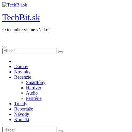
Prejsť
na
TechBit.sk
obsah
O technike vieme všetko!
Domov
Novinky
Recenzie
Smartfóny
Hardvér
Audio
Periférie
Trendy
Reportáže
Návody
Kontakt